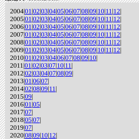
2004|
01
|
02
|
03
|
04
|
05
|
06
|
07
|
08
|
09
|
10
|
11
|
12
|
2005|
01
|
02
|
03
|
04
|
05
|
06
|
07
|
08
|
09
|
10
|
11
|
12
|
2006|
01
|
02
|
03
|
04
|
05
|
06
|
07
|
08
|
09
|
10
|
11
|
12
|
2007|
01
|
02
|
03
|
04
|
05
|
06
|
07
|
08
|
09
|
10
|
11
|
12
|
2008|
01
|
02
|
03
|
04
|
05
|
06
|
07
|
08
|
09
|
10
|
11
|
12
|
2009|
01
|
02
|
03
|
04
|
05
|
06
|
07
|
08
|
09
|
10
|
11
|
12
|
2010|
01
|
02
|
03
|
04
|
06
|
07
|
08
|
09
|
10
|
2011|
01
|
02
|
03
|
07
|
10
|
11
|
2012|
02
|
03
|
04
|
07
|
08
|
09
|
2013|
01
|
06
|
07
|
2014|
02
|
08
|
09
|
11
|
2015|
09
|
2016|
01
|
05
|
2017|
07
|
2018|
05
|
07
|
2019|
07
|
2020|
08
|
09
|
10
|
12
|