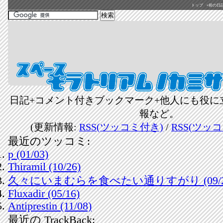
トップ
«前の日記(2
日記+コメント付きブックマーク+他人にも役に
報など。
(更新情報:
RSS(ツッコミ付き)
/
RSS(ツッ
最近のツッコミ:
p (01/03)
Thiramil (10/26)
久々にいまむらを食べたい通りすがり (09/2
Fluxadir (05/16)
Antiprestin (11/08)
最近の TrackBack: