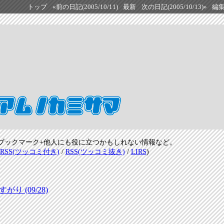
トップ
«前の日記(2005/10/11)
最新
次の日記(2005/10/13)»
編
ブックマーク+他人にも役に立つかもしれない情報など。
RSS(ツッコミ付き)
/
RSS(ツッコミ抜き)
/
LIRS
)
 (09/28)