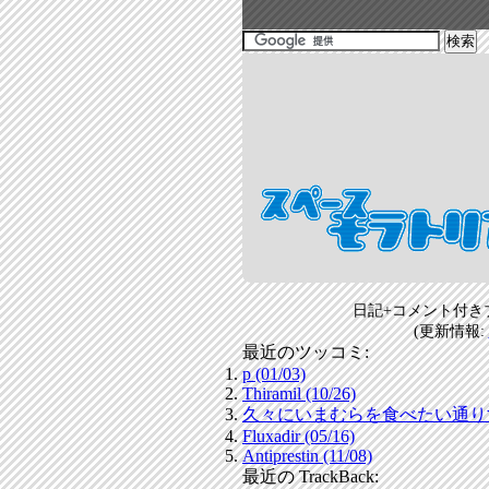
日記+コメント付き
(更新情報:
最近のツッコミ:
p (01/03)
Thiramil (10/26)
久々にいまむらを食べたい通りすがり
Fluxadir (05/16)
Antiprestin (11/08)
最近の TrackBack: