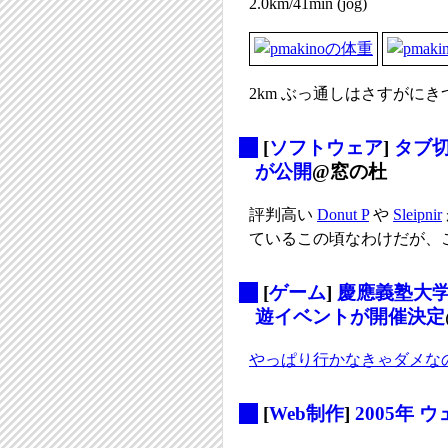
2.0km/41min (jog)
2km ぶっ通しはさすがに
_
[
ソフトウェア
]
タブ切
が公開
@窓の杜
評判高い
Donut P
や
Sleipnir
ているこの頃なわけだが、この機
_
[
ゲーム
]
慶應義塾大学
遊イベントが開催決定
やっぱり行かなきゃダメな
_
[
Web制作
]
2005年