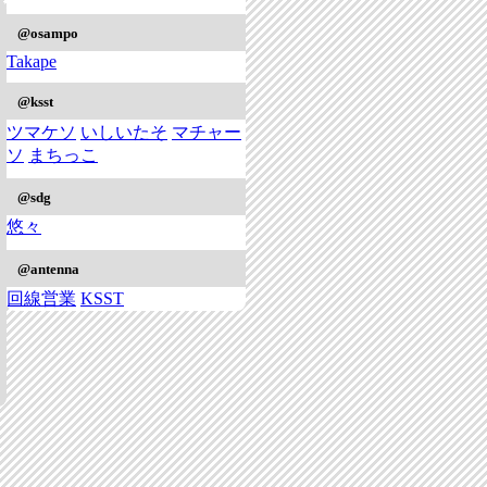
@osampo
Takape
@ksst
ツマケソ
いしいたそ
マチャー
ソ
まちっこ
@sdg
悠々
@antenna
回線営業
KSST