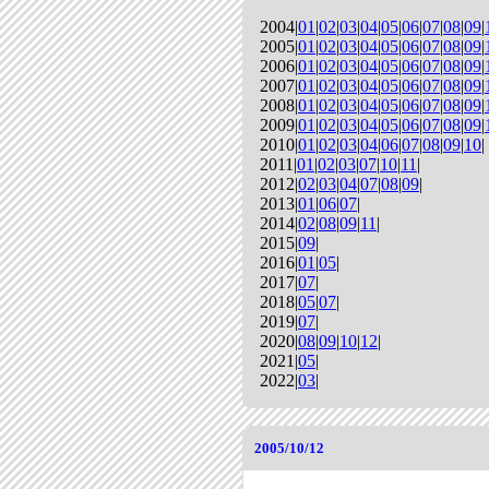
2004|
01
|
02
|
03
|
04
|
05
|
06
|
07
|
08
|
09
|
2005|
01
|
02
|
03
|
04
|
05
|
06
|
07
|
08
|
09
|
2006|
01
|
02
|
03
|
04
|
05
|
06
|
07
|
08
|
09
|
2007|
01
|
02
|
03
|
04
|
05
|
06
|
07
|
08
|
09
|
2008|
01
|
02
|
03
|
04
|
05
|
06
|
07
|
08
|
09
|
2009|
01
|
02
|
03
|
04
|
05
|
06
|
07
|
08
|
09
|
2010|
01
|
02
|
03
|
04
|
06
|
07
|
08
|
09
|
10
|
2011|
01
|
02
|
03
|
07
|
10
|
11
|
2012|
02
|
03
|
04
|
07
|
08
|
09
|
2013|
01
|
06
|
07
|
2014|
02
|
08
|
09
|
11
|
2015|
09
|
2016|
01
|
05
|
2017|
07
|
2018|
05
|
07
|
2019|
07
|
2020|
08
|
09
|
10
|
12
|
2021|
05
|
2022|
03
|
2005/10/12