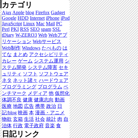
カテゴリ
集
Ajax
Apple
blog
Firefox
Gadget
Google
HDD
Internet
iPhone
iPod
JavaScript
Linux
Mac
Mail
PC
Perl
PKI
RSS
SEO
spam
SSL
tDiary
W-ZERO3
Web
Webアプ
リケーション
Webサービス
Web制作
Windows
たべもの
は
てな
まとめ
アクセシビリティ
カレー
ゲーム
システム運用
シ
ステム開発
システム障害
セキ
ュリティ
ソフト
ソフトウェア
ネタ
ネット諸々
ハードウェア
プログラミング
プログラム
ベ
ンチマーク
メディア
他
仮想化
体調不良
健康
健康志向
動画
医療
地図
広告
携帯
政治
日
記/blog
映画
本
漫画・アニメ
物欲
玄箱
生活
社会
統計
肉
自
治体
行政
電子政府
音楽
食
日記リンク