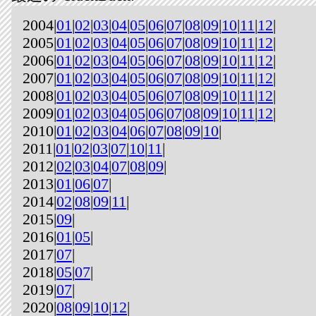
2004|
01
|
02
|
03
|
04
|
05
|
06
|
07
|
08
|
09
|
10
|
11
|
12
|
2005|
01
|
02
|
03
|
04
|
05
|
06
|
07
|
08
|
09
|
10
|
11
|
12
|
2006|
01
|
02
|
03
|
04
|
05
|
06
|
07
|
08
|
09
|
10
|
11
|
12
|
2007|
01
|
02
|
03
|
04
|
05
|
06
|
07
|
08
|
09
|
10
|
11
|
12
|
2008|
01
|
02
|
03
|
04
|
05
|
06
|
07
|
08
|
09
|
10
|
11
|
12
|
2009|
01
|
02
|
03
|
04
|
05
|
06
|
07
|
08
|
09
|
10
|
11
|
12
|
2010|
01
|
02
|
03
|
04
|
06
|
07
|
08
|
09
|
10
|
2011|
01
|
02
|
03
|
07
|
10
|
11
|
2012|
02
|
03
|
04
|
07
|
08
|
09
|
2013|
01
|
06
|
07
|
2014|
02
|
08
|
09
|
11
|
2015|
09
|
2016|
01
|
05
|
2017|
07
|
2018|
05
|
07
|
2019|
07
|
2020|
08
|
09
|
10
|
12
|