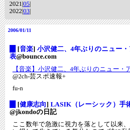
2021|
05
|
2022|
03
|
2006/01/11
_
[
音楽
]
小沢健二、4年ぶりのニュー
表
@bounce.com
【音楽】小沢健二、4年ぶりのニュー・
@2ch-芸スポ速報+
fu-n
_
[
健康志向
]
LASIK（レーシック）
@jkondoの日記
ここ数年で急激に視力を落として以来、