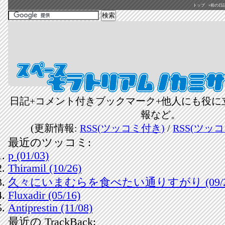
トップ
«前の日記(2
日記+コメント付きブックマーク+他人にも役に
報など。
(更新情報:
RSS(ツッコミ付き)
/
RSS(ツッ
最近のツッコミ:
p (01/03)
Thiramil (10/26)
久々にいまむらを食べたい通りすがり (09/2
Fluxadir (05/16)
Antiprestin (11/08)
最近の TrackBack: