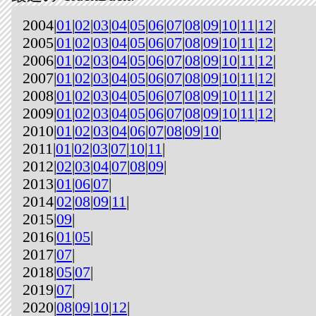
2004|
01
|
02
|
03
|
04
|
05
|
06
|
07
|
08
|
09
|
10
|
11
|
12
|
2005|
01
|
02
|
03
|
04
|
05
|
06
|
07
|
08
|
09
|
10
|
11
|
12
|
2006|
01
|
02
|
03
|
04
|
05
|
06
|
07
|
08
|
09
|
10
|
11
|
12
|
2007|
01
|
02
|
03
|
04
|
05
|
06
|
07
|
08
|
09
|
10
|
11
|
12
|
2008|
01
|
02
|
03
|
04
|
05
|
06
|
07
|
08
|
09
|
10
|
11
|
12
|
2009|
01
|
02
|
03
|
04
|
05
|
06
|
07
|
08
|
09
|
10
|
11
|
12
|
2010|
01
|
02
|
03
|
04
|
06
|
07
|
08
|
09
|
10
|
2011|
01
|
02
|
03
|
07
|
10
|
11
|
2012|
02
|
03
|
04
|
07
|
08
|
09
|
2013|
01
|
06
|
07
|
2014|
02
|
08
|
09
|
11
|
2015|
09
|
2016|
01
|
05
|
2017|
07
|
2018|
05
|
07
|
2019|
07
|
2020|
08
|
09
|
10
|
12
|