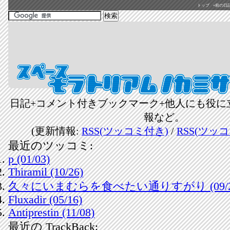
トップ
«前の日記(2
日記+コメント付きブックマーク+他人にも役に
報など。
(更新情報:
RSS(ツッコミ付き)
/
RSS(ツッ
最近のツッコミ:
p (01/03)
Thiramil (10/26)
久々にいまむらを食べたい通りすがり (09/2
Fluxadir (05/16)
Antiprestin (11/08)
最近の TrackBack: