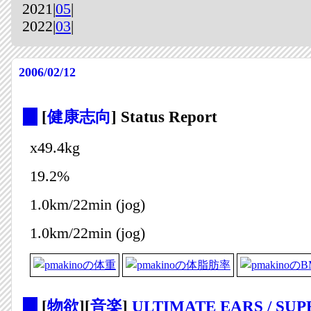
2021|
05
|
2022|
03
|
2006/02/12
_
[
健康志向
] Status Report
x49.4kg
19.2%
1.0km/22min (jog)
1.0km/22min (jog)
_
[
物欲
][
音楽
]
ULTIMATE EARS / SUP