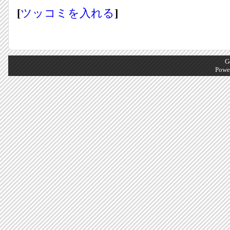
[
ツッコミを入れる
]
G
Powe