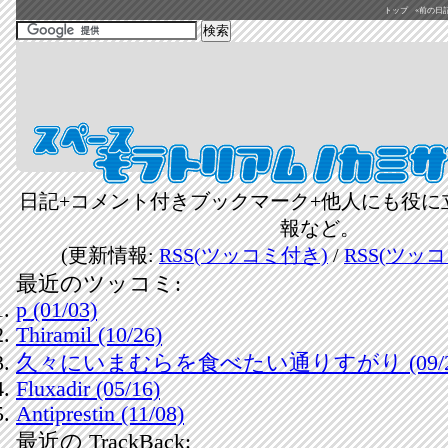
トップ
«前の日記(2
日記+コメント付きブックマーク+他人にも役に
報など。
(更新情報:
RSS(ツッコミ付き)
/
RSS(ツッ
最近のツッコミ:
p (01/03)
Thiramil (10/26)
久々にいまむらを食べたい通りすがり (09/2
Fluxadir (05/16)
Antiprestin (11/08)
最近の TrackBack: