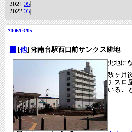
2021|
05
|
2022|
03
|
2006/03/05
_
[
他
] 湘南台駅西口前サンクス跡地
更地に
数ヶ月
チスロ
いるこ