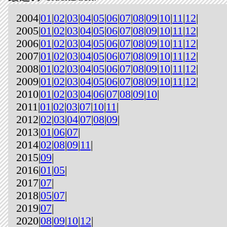
2004|
01
|
02
|
03
|
04
|
05
|
06
|
07
|
08
|
09
|
10
|
11
|
12
|
2005|
01
|
02
|
03
|
04
|
05
|
06
|
07
|
08
|
09
|
10
|
11
|
12
|
2006|
01
|
02
|
03
|
04
|
05
|
06
|
07
|
08
|
09
|
10
|
11
|
12
|
2007|
01
|
02
|
03
|
04
|
05
|
06
|
07
|
08
|
09
|
10
|
11
|
12
|
2008|
01
|
02
|
03
|
04
|
05
|
06
|
07
|
08
|
09
|
10
|
11
|
12
|
2009|
01
|
02
|
03
|
04
|
05
|
06
|
07
|
08
|
09
|
10
|
11
|
12
|
2010|
01
|
02
|
03
|
04
|
06
|
07
|
08
|
09
|
10
|
2011|
01
|
02
|
03
|
07
|
10
|
11
|
2012|
02
|
03
|
04
|
07
|
08
|
09
|
2013|
01
|
06
|
07
|
2014|
02
|
08
|
09
|
11
|
2015|
09
|
2016|
01
|
05
|
2017|
07
|
2018|
05
|
07
|
2019|
07
|
2020|
08
|
09
|
10
|
12
|