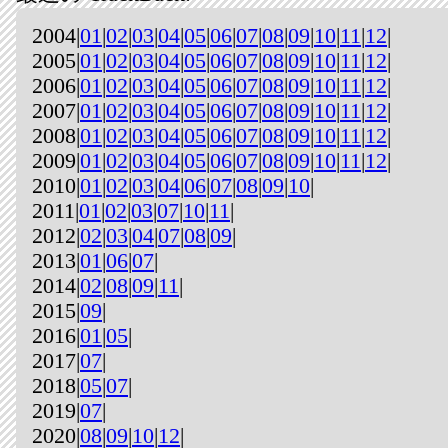
2004|
01
|
02
|
03
|
04
|
05
|
06
|
07
|
08
|
09
|
10
|
11
|
12
|
2005|
01
|
02
|
03
|
04
|
05
|
06
|
07
|
08
|
09
|
10
|
11
|
12
|
2006|
01
|
02
|
03
|
04
|
05
|
06
|
07
|
08
|
09
|
10
|
11
|
12
|
2007|
01
|
02
|
03
|
04
|
05
|
06
|
07
|
08
|
09
|
10
|
11
|
12
|
2008|
01
|
02
|
03
|
04
|
05
|
06
|
07
|
08
|
09
|
10
|
11
|
12
|
2009|
01
|
02
|
03
|
04
|
05
|
06
|
07
|
08
|
09
|
10
|
11
|
12
|
2010|
01
|
02
|
03
|
04
|
06
|
07
|
08
|
09
|
10
|
2011|
01
|
02
|
03
|
07
|
10
|
11
|
2012|
02
|
03
|
04
|
07
|
08
|
09
|
2013|
01
|
06
|
07
|
2014|
02
|
08
|
09
|
11
|
2015|
09
|
2016|
01
|
05
|
2017|
07
|
2018|
05
|
07
|
2019|
07
|
2020|
08
|
09
|
10
|
12
|