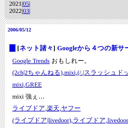
2021|
05
|
2022|
03
|
2006/05/12
_
[
ネット諸々
]
Googleから４つの新
Google Trends
おもしれー。
(2ch|2ちゃんねる),mixi,(/.|スラッシュ
mixi,GREE
mixi 強ぇ…
ライブドア,楽天,ヤフー
(ライブドア|livedoor),ライブドア,livedoo