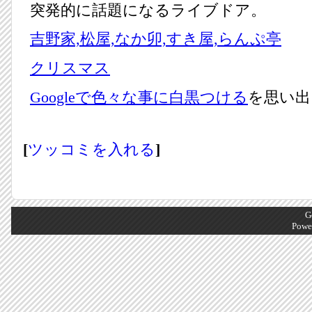
突発的に話題になるライブドア。
吉野家,松屋,なか卯,すき屋,らんぷ亭
クリスマス
Googleで色々な事に白黒つける
を思い出
[
ツッコミを入れる
]
G
Powe