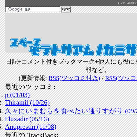
トップ
«前の日記(2
日記+コメント付きブックマーク+他人にも役に
報など。
(更新情報:
RSS(ツッコミ付き)
/
RSS(ツッ
最近のツッコミ:
p (01/03)
Thiramil (10/26)
久々にいまむらを食べたい通りすがり (09/2
Fluxadir (05/16)
Antiprestin (11/08)
最近の TrackBack: