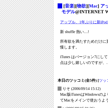
_
[
音楽
][
物欲
][
Mac
]
アッ
モデル
@INTERNET W
アップル、1年ぶりに新iPo
新 shuffle 熱い…!
所有欲を満たすためだけに
慢します。
iTunes はバージョン
点は少し嬉しいのですが、
本日のツッコミ(全5件) [
ツッ
_
りそ
(2006/09/14 15:12)
Mac版iTunesはWind
てMacをメインで使おうよ