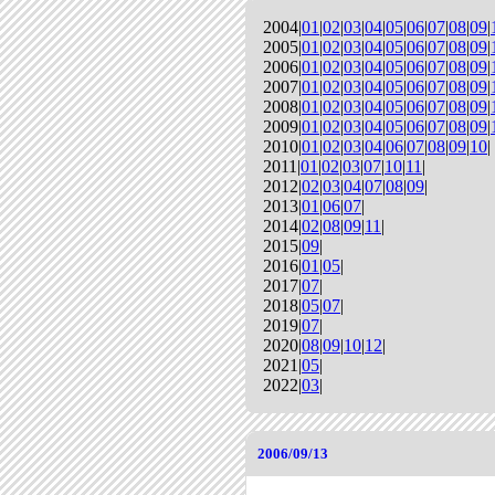
2004|
01
|
02
|
03
|
04
|
05
|
06
|
07
|
08
|
09
|
2005|
01
|
02
|
03
|
04
|
05
|
06
|
07
|
08
|
09
|
2006|
01
|
02
|
03
|
04
|
05
|
06
|
07
|
08
|
09
|
2007|
01
|
02
|
03
|
04
|
05
|
06
|
07
|
08
|
09
|
2008|
01
|
02
|
03
|
04
|
05
|
06
|
07
|
08
|
09
|
2009|
01
|
02
|
03
|
04
|
05
|
06
|
07
|
08
|
09
|
2010|
01
|
02
|
03
|
04
|
06
|
07
|
08
|
09
|
10
|
2011|
01
|
02
|
03
|
07
|
10
|
11
|
2012|
02
|
03
|
04
|
07
|
08
|
09
|
2013|
01
|
06
|
07
|
2014|
02
|
08
|
09
|
11
|
2015|
09
|
2016|
01
|
05
|
2017|
07
|
2018|
05
|
07
|
2019|
07
|
2020|
08
|
09
|
10
|
12
|
2021|
05
|
2022|
03
|
2006/09/13