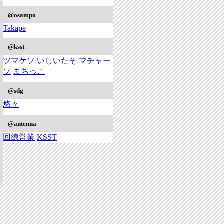
@osampo
Takape
@ksst
ツマケソ
いしいたそ
マチャー
ソ
まちっこ
@sdg
悠々
@antenna
回線営業
KSST