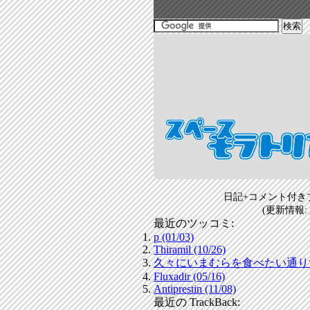
日記+コメント付き
(更新情報:
最近のツッコミ:
p (01/03)
Thiramil (10/26)
久々にいまむらを食べたい通りすがり
Fluxadir (05/16)
Antiprestin (11/08)
最近の TrackBack: