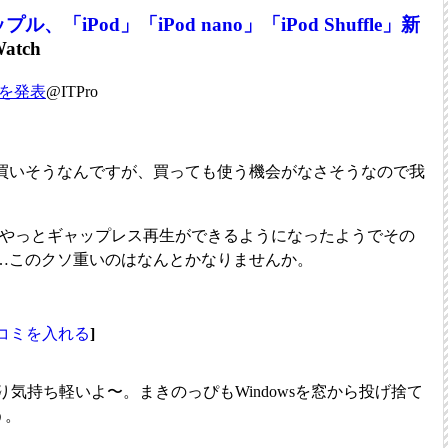
プル、「iPod」「iPod nano」「iPod Shuffle」新
atch
dを発表
@ITPro
買いそうなんですが、買っても使う機会がなさそうなので我
7にしてやっとギャップレス再生ができるようになったようでその
…このクソ重いのはなんとかなりませんか。
コミを入れる
]
owsのより気持ち軽いよ〜。まきのっぴもWindowsを窓から投げ捨て
う。