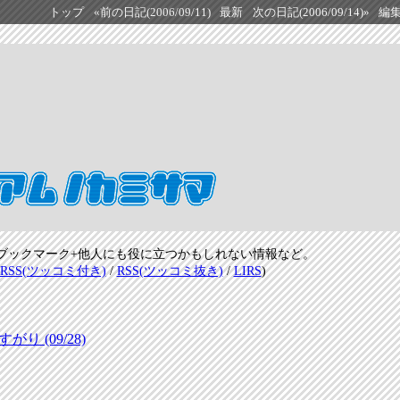
トップ
«前の日記(2006/09/11)
最新
次の日記(2006/09/14)»
編
ブックマーク+他人にも役に立つかもしれない情報など。
RSS(ツッコミ付き)
/
RSS(ツッコミ抜き)
/
LIRS
)
 (09/28)