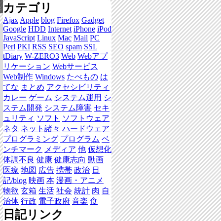
カテゴリ
集
Ajax
Apple
blog
Firefox
Gadget
Google
HDD
Internet
iPhone
iPod
JavaScript
Linux
Mac
Mail
PC
Perl
PKI
RSS
SEO
spam
SSL
tDiary
W-ZERO3
Web
Webアプ
リケーション
Webサービス
Web制作
Windows
たべもの
は
てな
まとめ
アクセシビリティ
カレー
ゲーム
システム運用
シ
ステム開発
システム障害
セキ
ュリティ
ソフト
ソフトウェア
ネタ
ネット諸々
ハードウェア
プログラミング
プログラム
ベ
ンチマーク
メディア
他
仮想化
体調不良
健康
健康志向
動画
医療
地図
広告
携帯
政治
日
記/blog
映画
本
漫画・アニメ
物欲
玄箱
生活
社会
統計
肉
自
治体
行政
電子政府
音楽
食
日記リンク