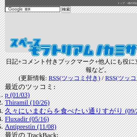
トップ
«前の日記(2
日記+コメント付きブックマーク+他人にも役に
報など。
(更新情報:
RSS(ツッコミ付き)
/
RSS(ツッ
最近のツッコミ:
p (01/03)
Thiramil (10/26)
久々にいまむらを食べたい通りすがり (09/2
Fluxadir (05/16)
Antiprestin (11/08)
最近の TrackBack: