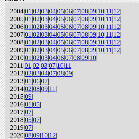
2004|
01
|
02
|
03
|
04
|
05
|
06
|
07
|
08
|
09
|
10
|
11
|
12
|
2005|
01
|
02
|
03
|
04
|
05
|
06
|
07
|
08
|
09
|
10
|
11
|
12
|
2006|
01
|
02
|
03
|
04
|
05
|
06
|
07
|
08
|
09
|
10
|
11
|
12
|
2007|
01
|
02
|
03
|
04
|
05
|
06
|
07
|
08
|
09
|
10
|
11
|
12
|
2008|
01
|
02
|
03
|
04
|
05
|
06
|
07
|
08
|
09
|
10
|
11
|
12
|
2009|
01
|
02
|
03
|
04
|
05
|
06
|
07
|
08
|
09
|
10
|
11
|
12
|
2010|
01
|
02
|
03
|
04
|
06
|
07
|
08
|
09
|
10
|
2011|
01
|
02
|
03
|
07
|
10
|
11
|
2012|
02
|
03
|
04
|
07
|
08
|
09
|
2013|
01
|
06
|
07
|
2014|
02
|
08
|
09
|
11
|
2015|
09
|
2016|
01
|
05
|
2017|
07
|
2018|
05
|
07
|
2019|
07
|
2020|
08
|
09
|
10
|
12
|