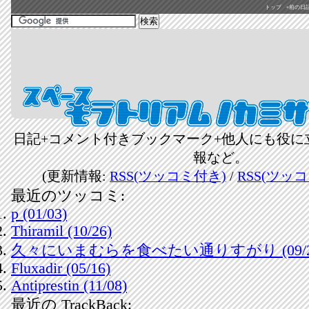
トップ
«前の日記(2
日記+コメント付きブックマーク+他人にも役に
報など。
(更新情報:
RSS(ツッコミ付き)
/
RSS(ツッ
最近のツッコミ:
p (01/03)
Thiramil (10/26)
久々にいまむらを食べたい通りすがり (09/2
Fluxadir (05/16)
Antiprestin (11/08)
最近の TrackBack: