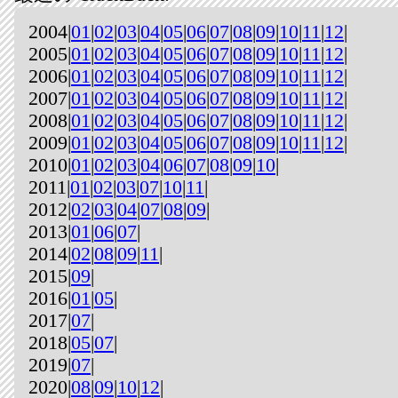
2004|
01
|
02
|
03
|
04
|
05
|
06
|
07
|
08
|
09
|
10
|
11
|
12
|
2005|
01
|
02
|
03
|
04
|
05
|
06
|
07
|
08
|
09
|
10
|
11
|
12
|
2006|
01
|
02
|
03
|
04
|
05
|
06
|
07
|
08
|
09
|
10
|
11
|
12
|
2007|
01
|
02
|
03
|
04
|
05
|
06
|
07
|
08
|
09
|
10
|
11
|
12
|
2008|
01
|
02
|
03
|
04
|
05
|
06
|
07
|
08
|
09
|
10
|
11
|
12
|
2009|
01
|
02
|
03
|
04
|
05
|
06
|
07
|
08
|
09
|
10
|
11
|
12
|
2010|
01
|
02
|
03
|
04
|
06
|
07
|
08
|
09
|
10
|
2011|
01
|
02
|
03
|
07
|
10
|
11
|
2012|
02
|
03
|
04
|
07
|
08
|
09
|
2013|
01
|
06
|
07
|
2014|
02
|
08
|
09
|
11
|
2015|
09
|
2016|
01
|
05
|
2017|
07
|
2018|
05
|
07
|
2019|
07
|
2020|
08
|
09
|
10
|
12
|