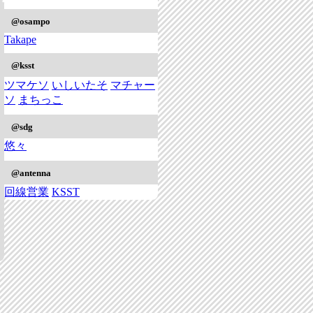
@osampo
Takape
@ksst
ツマケソ
いしいたそ
マチャー
ソ
まちっこ
@sdg
悠々
@antenna
回線営業
KSST