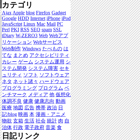
カテゴリ
集
Ajax
Apple
blog
Firefox
Gadget
Google
HDD
Internet
iPhone
iPod
JavaScript
Linux
Mac
Mail
PC
Perl
PKI
RSS
SEO
spam
SSL
tDiary
W-ZERO3
Web
Webアプ
リケーション
Webサービス
Web制作
Windows
たべもの
は
てな
まとめ
アクセシビリティ
カレー
ゲーム
システム運用
シ
ステム開発
システム障害
セキ
ュリティ
ソフト
ソフトウェア
ネタ
ネット諸々
ハードウェア
プログラミング
プログラム
ベ
ンチマーク
メディア
他
仮想化
体調不良
健康
健康志向
動画
医療
地図
広告
携帯
政治
日
記/blog
映画
本
漫画・アニメ
物欲
玄箱
生活
社会
統計
肉
自
治体
行政
電子政府
音楽
食
日記リンク