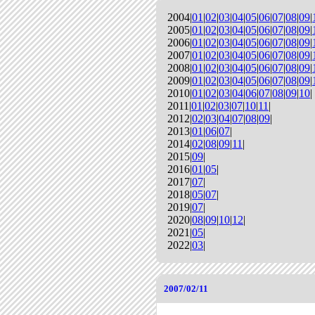
2004|
01
|
02
|
03
|
04
|
05
|
06
|
07
|
08
|
09
|
2005|
01
|
02
|
03
|
04
|
05
|
06
|
07
|
08
|
09
|
2006|
01
|
02
|
03
|
04
|
05
|
06
|
07
|
08
|
09
|
2007|
01
|
02
|
03
|
04
|
05
|
06
|
07
|
08
|
09
|
2008|
01
|
02
|
03
|
04
|
05
|
06
|
07
|
08
|
09
|
2009|
01
|
02
|
03
|
04
|
05
|
06
|
07
|
08
|
09
|
2010|
01
|
02
|
03
|
04
|
06
|
07
|
08
|
09
|
10
|
2011|
01
|
02
|
03
|
07
|
10
|
11
|
2012|
02
|
03
|
04
|
07
|
08
|
09
|
2013|
01
|
06
|
07
|
2014|
02
|
08
|
09
|
11
|
2015|
09
|
2016|
01
|
05
|
2017|
07
|
2018|
05
|
07
|
2019|
07
|
2020|
08
|
09
|
10
|
12
|
2021|
05
|
2022|
03
|
2007/02/11