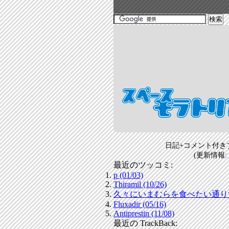
日記+コメント付き
(更新情報:
最近のツッコミ:
p (01/03)
Thiramil (10/26)
久々にいまむらを食べたい通りすがり
Fluxadir (05/16)
Antiprestin (11/08)
最近の TrackBack: