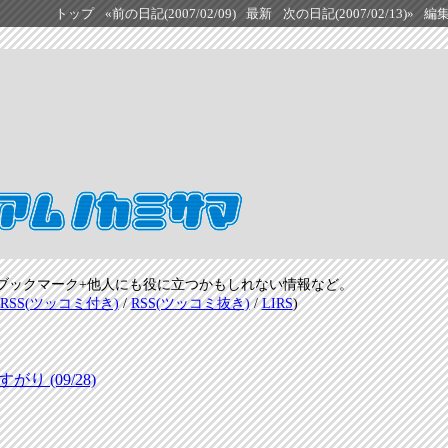
トップ
«前の日記(2007/02/09)
最新
次の日記(2007/02/13)»
編
ブックマーク+他人にも役に立つかもしれない情報など。
RSS(ツッコミ付き)
/
RSS(ツッコミ抜き)
/
LIRS
)
 (09/28)