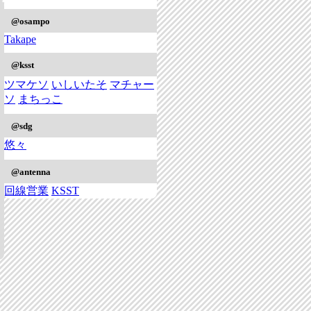
@osampo
Takape
@ksst
ツマケソ
いしいたそ
マチャー
ソ
まちっこ
@sdg
悠々
@antenna
回線営業
KSST