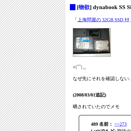
_
[
物欲
] dynabook S
「
上海問屋の 32GB SSD ｷﾀ
○|￣|＿
なぜ先にそれを確認しない
(2008/03/01追記)
晒されていたのでメモ
489 名前：
>>273