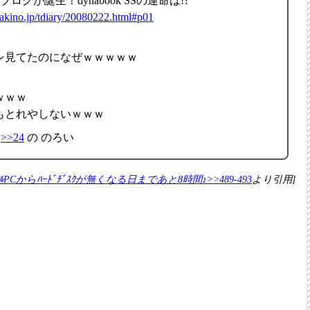
ブログが誕生！dynabook SSの運命は!?
makino.jp/tdiary/20080222.html#p01
レ見てたのになぜｗｗｗｗｗ
ｗｗｗ
もとれやしないｗｗｗ
>>24
の のろい
ｲﾙPCからﾊｰﾄﾞﾁﾞｽｸが無くなる日まであと8時間♪>>489-493
より引用]