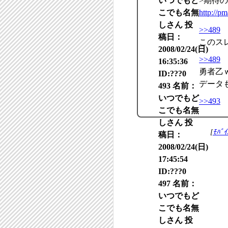
いつでもど
>期待の
こでも名無
http://p
しさん 投
>>489
稿日：
このス
2008/02/24(日)
>>489
16:35:36
勇者乙
ID:???0
データ
493 名前：
いつでもど
>>493
こでも名無
しさん 投
[
ﾓﾊﾞ
稿日：
2008/02/24(日)
17:45:54
ID:???0
497 名前：
いつでもど
こでも名無
しさん 投