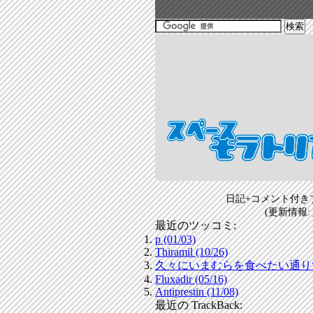
日記+コメント付き
(更新情報:
最近のツッコミ:
p (01/03)
Thiramil (10/26)
久々にいまむらを食べたい通りすがり
Fluxadir (05/16)
Antiprestin (11/08)
最近の TrackBack: