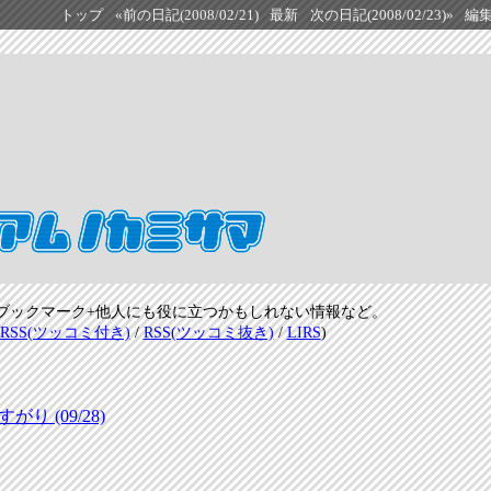
トップ
«前の日記(2008/02/21)
最新
次の日記(2008/02/23)»
編
ブックマーク+他人にも役に立つかもしれない情報など。
RSS(ツッコミ付き)
/
RSS(ツッコミ抜き)
/
LIRS
)
 (09/28)