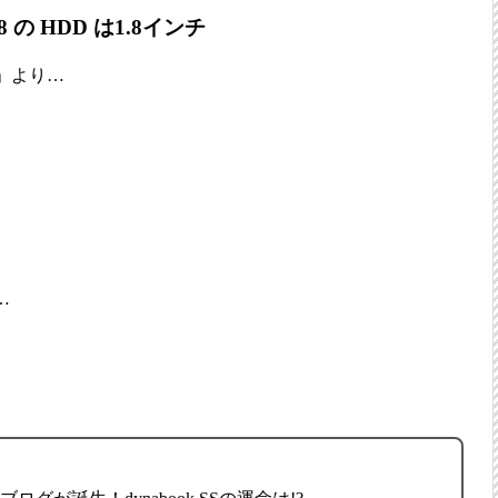
S S8 の HDD は1.8インチ
」より…
…