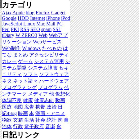
カテゴリ
集
Ajax
Apple
blog
Firefox
Gadget
Google
HDD
Internet
iPhone
iPod
JavaScript
Linux
Mac
Mail
PC
Perl
PKI
RSS
SEO
spam
SSL
tDiary
W-ZERO3
Web
Webアプ
リケーション
Webサービス
Web制作
Windows
たべもの
は
てな
まとめ
アクセシビリティ
カレー
ゲーム
システム運用
シ
ステム開発
システム障害
セキ
ュリティ
ソフト
ソフトウェア
ネタ
ネット諸々
ハードウェア
プログラミング
プログラム
ベ
ンチマーク
メディア
他
仮想化
体調不良
健康
健康志向
動画
医療
地図
広告
携帯
政治
日
記/blog
映画
本
漫画・アニメ
物欲
玄箱
生活
社会
統計
肉
自
治体
行政
電子政府
音楽
食
日記リンク