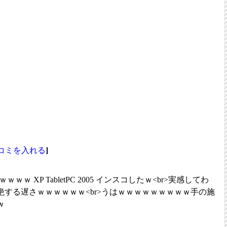
コミを入れる
]
ｗｗ XP TabletPC 2005 インスコしたｗ<br>実感してわ
する遅さｗｗｗｗｗｗ<br>うはｗｗｗｗｗｗｗｗｗ手の施
ｗ