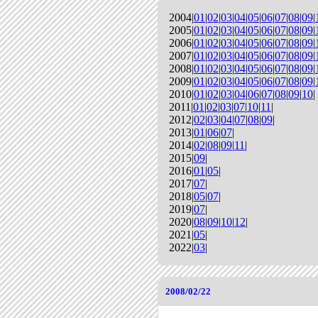
2004|
01
|
02
|
03
|
04
|
05
|
06
|
07
|
08
|
09
|
2005|
01
|
02
|
03
|
04
|
05
|
06
|
07
|
08
|
09
|
2006|
01
|
02
|
03
|
04
|
05
|
06
|
07
|
08
|
09
|
2007|
01
|
02
|
03
|
04
|
05
|
06
|
07
|
08
|
09
|
2008|
01
|
02
|
03
|
04
|
05
|
06
|
07
|
08
|
09
|
2009|
01
|
02
|
03
|
04
|
05
|
06
|
07
|
08
|
09
|
2010|
01
|
02
|
03
|
04
|
06
|
07
|
08
|
09
|
10
|
2011|
01
|
02
|
03
|
07
|
10
|
11
|
2012|
02
|
03
|
04
|
07
|
08
|
09
|
2013|
01
|
06
|
07
|
2014|
02
|
08
|
09
|
11
|
2015|
09
|
2016|
01
|
05
|
2017|
07
|
2018|
05
|
07
|
2019|
07
|
2020|
08
|
09
|
10
|
12
|
2021|
05
|
2022|
03
|
2008/02/22