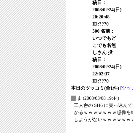
稿日：
2008/02/24(日)
20:20:48
ID:???0
500 名前：
いつでもど
こでも名無
しさん 投
稿日：
2008/02/24(日)
22:02:37
ID:???0
本日のツッコミ(全1件) [
ツッ
_
ま
(2008/03/08 19:44)
工人舎の SH6 に突っ込んでｗｗ
かるｗｗｗｗｗｗｗ想像を絶
しようがないｗｗｗｗｗｗ