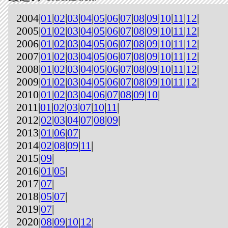
2004|
01
|
02
|
03
|
04
|
05
|
06
|
07
|
08
|
09
|
10
|
11
|
12
|
2005|
01
|
02
|
03
|
04
|
05
|
06
|
07
|
08
|
09
|
10
|
11
|
12
|
2006|
01
|
02
|
03
|
04
|
05
|
06
|
07
|
08
|
09
|
10
|
11
|
12
|
2007|
01
|
02
|
03
|
04
|
05
|
06
|
07
|
08
|
09
|
10
|
11
|
12
|
2008|
01
|
02
|
03
|
04
|
05
|
06
|
07
|
08
|
09
|
10
|
11
|
12
|
2009|
01
|
02
|
03
|
04
|
05
|
06
|
07
|
08
|
09
|
10
|
11
|
12
|
2010|
01
|
02
|
03
|
04
|
06
|
07
|
08
|
09
|
10
|
2011|
01
|
02
|
03
|
07
|
10
|
11
|
2012|
02
|
03
|
04
|
07
|
08
|
09
|
2013|
01
|
06
|
07
|
2014|
02
|
08
|
09
|
11
|
2015|
09
|
2016|
01
|
05
|
2017|
07
|
2018|
05
|
07
|
2019|
07
|
2020|
08
|
09
|
10
|
12
|