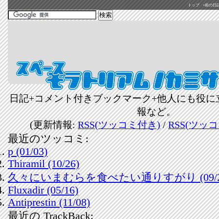
トップ
«前の日記(2
日記+コメント付きブックマーク+他人にも役に
報など。
(更新情報:
RSS(ツッコミ付き)
/
RSS(ツッ
最近のツッコミ:
p (01/03)
Thiramil (10/26)
久々にいまむらを食べたい通りすがり (09/2
Fluxadir (05/16)
Antiprestin (11/08)
最近の TrackBack: