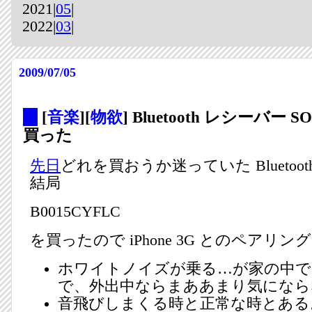
2021|
05
|
2022|
03
|
2009/07/05
_
[
音楽
][
物欲
] Bluetooth レシーバー S
買った
先日
どれを買おうか迷っていた Bluetoo
結局
B0015CYFLC
を買ったので iPhone 3G とのペアリ
ホワイトノイズが乗る…が家の中で
で、外出中ならまああまり気になら
音飛びしまくる時と正常な時とある