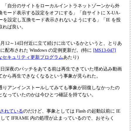
、「自分のサイトをローカルイントラネットゾーンから外
モード表示する設定をオフにする」「自サイトに X-UA-
quiv ヘッダーを設定し互換モード表示されないようにする」「IE を投
取れば良い。
月12～14日付近に立て続けに出ているかというと、とりあ
配布された Windows の定例更新だ。(特に
[MS13-047]
 用の累積的なセキュリティ更新プログラム
あたり)
11日深夜のパッチをあてる前は再生できていた埋め込み動画
てから再生できなくなるという事象が見られた。
通りアンインストールしてみても事象が回復しなかったの
となっていたのかは今ひとつ確証を持てない。
も更新されている
のだけど、事象としては Flash の起動以前に IE
ーを起こして IFRAME 内の処理が止まっているので、おそらく