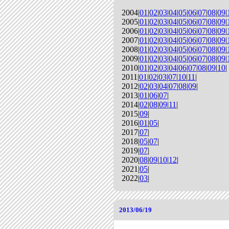
2004|
01
|
02
|
03
|
04
|
05
|
06
|
07
|
08
|
09
|
2005|
01
|
02
|
03
|
04
|
05
|
06
|
07
|
08
|
09
|
2006|
01
|
02
|
03
|
04
|
05
|
06
|
07
|
08
|
09
|
2007|
01
|
02
|
03
|
04
|
05
|
06
|
07
|
08
|
09
|
2008|
01
|
02
|
03
|
04
|
05
|
06
|
07
|
08
|
09
|
2009|
01
|
02
|
03
|
04
|
05
|
06
|
07
|
08
|
09
|
2010|
01
|
02
|
03
|
04
|
06
|
07
|
08
|
09
|
10
|
2011|
01
|
02
|
03
|
07
|
10
|
11
|
2012|
02
|
03
|
04
|
07
|
08
|
09
|
2013|
01
|
06
|
07
|
2014|
02
|
08
|
09
|
11
|
2015|
09
|
2016|
01
|
05
|
2017|
07
|
2018|
05
|
07
|
2019|
07
|
2020|
08
|
09
|
10
|
12
|
2021|
05
|
2022|
03
|
2013/06/19