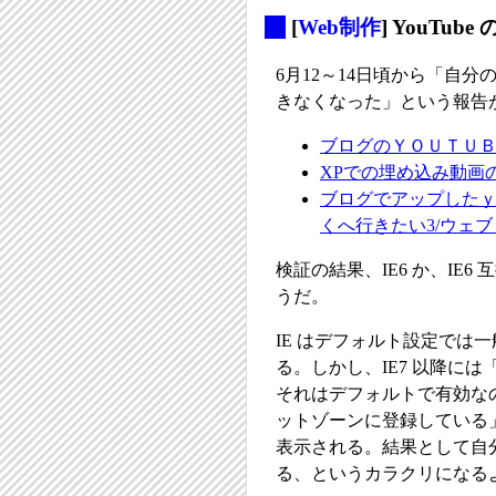
_
[
Web制作
] YouT
6月12～14日頃から「自分
きなくなった」という報告
ブログのＹＯＵＴＵＢＥ
XPでの埋め込み動画の
ブログでアップしたｙ
くへ行きたい3/ウェ
検証の結果、IE6 か、I
うだ。
IE はデフォルト設定では
る。しかし、IE7 以降に
それはデフォルトで有効な
ットゾーンに登録している
表示される。結果として自分
る、というカラクリになる