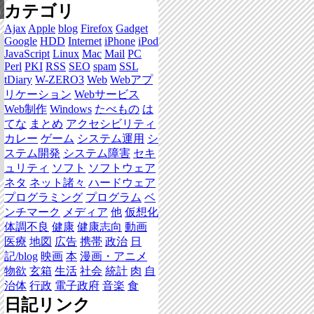
カテゴリ
集
Ajax
Apple
blog
Firefox
Gadget
Google
HDD
Internet
iPhone
iPod
JavaScript
Linux
Mac
Mail
PC
Perl
PKI
RSS
SEO
spam
SSL
tDiary
W-ZERO3
Web
Webアプ
リケーション
Webサービス
Web制作
Windows
たべもの
は
てな
まとめ
アクセシビリティ
カレー
ゲーム
システム運用
シ
ステム開発
システム障害
セキ
ュリティ
ソフト
ソフトウェア
ネタ
ネット諸々
ハードウェア
プログラミング
プログラム
ベ
ンチマーク
メディア
他
仮想化
体調不良
健康
健康志向
動画
医療
地図
広告
携帯
政治
日
記/blog
映画
本
漫画・アニメ
物欲
玄箱
生活
社会
統計
肉
自
治体
行政
電子政府
音楽
食
日記リンク