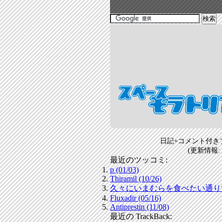
日記+コメント付き
(更新情報:
最近のツッコミ:
p (01/03)
Thiramil (10/26)
久々にいまむらを食べたい通りすがり
Fluxadir (05/16)
Antiprestin (11/08)
最近の TrackBack: