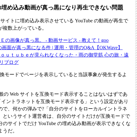
ube の埋め込み動画が真っ黒になり再生できない問題
のサイトに埋め込み表示させている YouTube の動画が再生で
が複数上がっている。
の画像が真っ黒。 - 動画サービス - 教えて！goo
画面が真っ黒になる件 | 運用・管理のQ&A【OKWave】
ｏｕｔｕｂｅが見られなくなった・雨の御堂筋 心の旅・遠
ブリブログ
E6 互換モードでページを表示していると当該事象が発生するよ
一般の Web サイトを互換モード表示することはないはずであ
は「イントラネットを互換モード表示する」という設定があり
ので、何かの弾みで?「自分のサイトをローカルイントラネ
」というサイト運営者は、自分のサイトだけが互換モードで
のサイトでだけ YouTube の埋め込み動画が表示できなくな
ようだ。