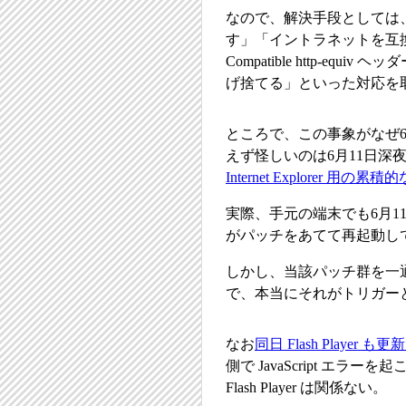
なので、解決手段としては
す」「イントラネットを互換
Compatible http-e
げ捨てる」といった対応を
ところで、この事象がなぜ6
えず怪しいのは6月11日深夜に
Internet Explorer
実際、手元の端末でも6月
がパッチをあてて再起動し
しかし、当該パッチ群を一
で、本当にそれがトリガー
なお
同日 Flash Player 
側で JavaScript エラ
Flash Player は関係ない。