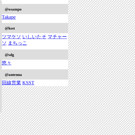
@osampo
Takape
@ksst
ツマケソ
いしいたそ
マチャー
ソ
まちっこ
@sdg
悠々
@antenna
回線営業
KSST