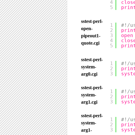
4
clos
5
prin
sstest-perl-
1
#!/u
open-
2
prin
3
open
pipeout1-
4
clos
quote.cgi
5
prin
sstest-perl-
1
#!/u
system-
2
prin
3
syst
arg0.cgi
sstest-perl-
1
#!/u
system-
2
prin
3
syst
arg1.cgi
sstest-perl-
1
#!/u
system-
2
prin
3
syst
arg1-