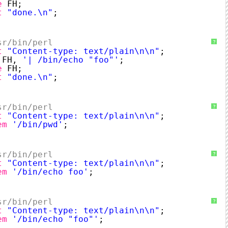
e
FH;
t
"done.\n"
;
sr/bin/perl
?
t
"Content-type: text/plain\n\n"
;
FH, 
'| /bin/echo "foo"'
;
e
FH;
t
"done.\n"
;
sr/bin/perl
?
t
"Content-type: text/plain\n\n"
;
em
'/bin/pwd'
;
sr/bin/perl
?
t
"Content-type: text/plain\n\n"
;
em
'/bin/echo foo'
;
sr/bin/perl
?
t
"Content-type: text/plain\n\n"
;
em
'/bin/echo "foo"'
;