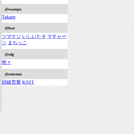
@osampo
Takape
@ksst
ツマケソ
いしいたそ
マチャー
ソ
まちっこ
@sdg
悠々
@antenna
回線営業
KSST