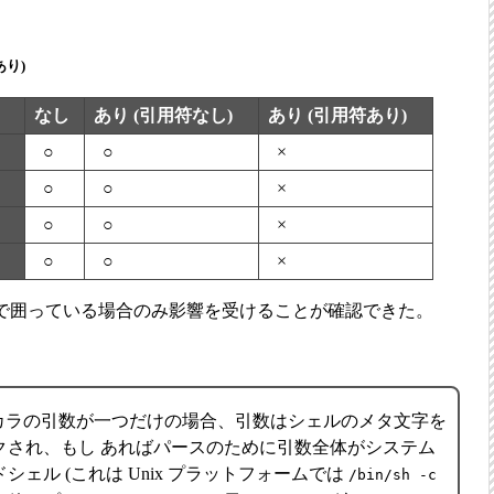
あり)
なし
あり (引用符なし)
あり (引用符あり)
○
○
×
○
○
×
○
○
×
○
○
×
で囲っている場合のみ影響を受けることが確認できた。
 スカラの引数が一つだけの場合、引数はシェルのメタ文字を
クされ、もし あればパースのために引数全体がシステム
シェル (これは Unix プラットフォームでは
/bin/sh -c