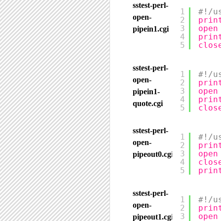
sstest-perl-
1
#!/u
open-
2
prin
3
open
pipein1.cgi
4
prin
5
clos
sstest-perl-
1
#!/u
open-
2
prin
3
open
pipein1-
4
prin
quote.cgi
5
clos
sstest-perl-
1
#!/u
open-
2
prin
3
open
pipeout0.cgi
4
clos
5
prin
sstest-perl-
1
#!/u
open-
2
prin
3
open
pipeout1.cgi