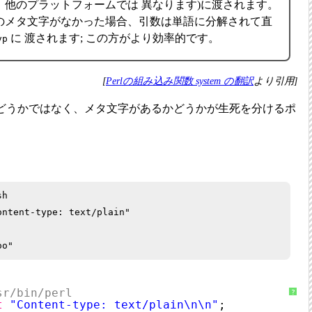
、他のプラットフォームでは 異なります)に渡されます。
のメタ文字がなかった場合、引数は単語に分解されて直
に 渡されます; この方がより効率的です。
vp
[
Perlの組み込み関数 system の翻訳
より引用]
どうかではなく、メタ文字があるかどうかが生死を分けるポ
h

ontent-type: text/plain"

sr/bin/perl
?
t
"Content-type: text/plain\n\n"
;