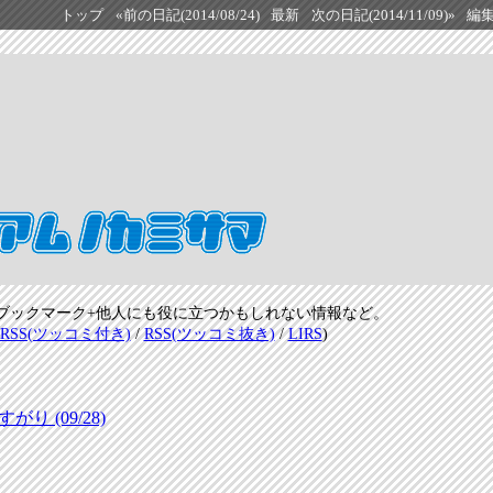
トップ
«前の日記(2014/08/24)
最新
次の日記(2014/11/09)»
編
ブックマーク+他人にも役に立つかもしれない情報など。
RSS(ツッコミ付き)
/
RSS(ツッコミ抜き)
/
LIRS
)
 (09/28)