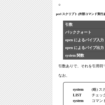
○
perl スクリプト (外部コマンド実行
引数
バッククォート
open によるパイプ入力
open によるパイプ出力
system 関数
引数ありで、それを引用符
なお、
system
(略)
LIST
チェッ
system
コマンド