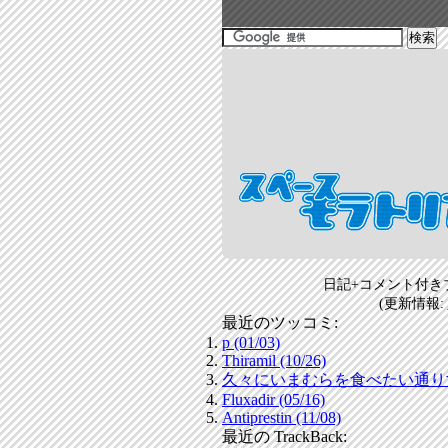
日記+コメント付き
(更新情報:
最近のツッコミ:
p (01/03)
Thiramil (10/26)
久々にいまむらを食べたい通りすがり
Fluxadir (05/16)
Antiprestin (11/08)
最近の TrackBack: