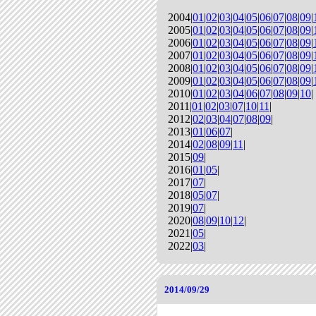
2004|
01
|
02
|
03
|
04
|
05
|
06
|
07
|
08
|
09
|
2005|
01
|
02
|
03
|
04
|
05
|
06
|
07
|
08
|
09
|
2006|
01
|
02
|
03
|
04
|
05
|
06
|
07
|
08
|
09
|
2007|
01
|
02
|
03
|
04
|
05
|
06
|
07
|
08
|
09
|
2008|
01
|
02
|
03
|
04
|
05
|
06
|
07
|
08
|
09
|
2009|
01
|
02
|
03
|
04
|
05
|
06
|
07
|
08
|
09
|
2010|
01
|
02
|
03
|
04
|
06
|
07
|
08
|
09
|
10
|
2011|
01
|
02
|
03
|
07
|
10
|
11
|
2012|
02
|
03
|
04
|
07
|
08
|
09
|
2013|
01
|
06
|
07
|
2014|
02
|
08
|
09
|
11
|
2015|
09
|
2016|
01
|
05
|
2017|
07
|
2018|
05
|
07
|
2019|
07
|
2020|
08
|
09
|
10
|
12
|
2021|
05
|
2022|
03
|
2014/09/29