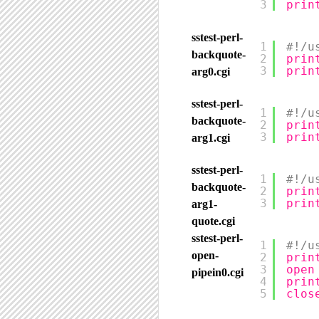
3
prin
sstest-perl-
1
#!/u
backquote-
2
prin
3
prin
arg0.cgi
sstest-perl-
1
#!/u
backquote-
2
prin
3
prin
arg1.cgi
sstest-perl-
1
#!/u
backquote-
2
prin
3
prin
arg1-
quote.cgi
sstest-perl-
1
#!/u
open-
2
prin
3
open
pipein0.cgi
4
prin
5
clos