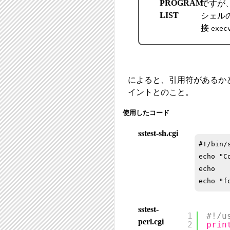
PROGRAM
ですが
LIST
シェル
接
exec
によると、引用符があるか
イントとのこと。
使用したコード
sstest-sh.cgi
#!/bin/s
echo "C
echo

sstest-
1
#!/u
perl.cgi
2
prin