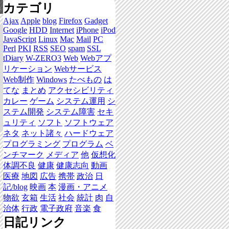
カテゴリ
集
Ajax
Apple
blog
Firefox
Gadget
Google
HDD
Internet
iPhone
iPod
JavaScript
Linux
Mac
Mail
PC
Perl
PKI
RSS
SEO
spam
SSL
tDiary
W-ZERO3
Web
Webアプ
リケーション
Webサービス
Web制作
Windows
たべもの
は
てな
まとめ
アクセシビリティ
カレー
ゲーム
システム運用
シ
ステム開発
システム障害
セキ
ュリティ
ソフト
ソフトウェア
ネタ
ネット諸々
ハードウェア
プログラミング
プログラム
ベ
ンチマーク
メディア
他
仮想化
体調不良
健康
健康志向
動画
医療
地図
広告
携帯
政治
日
記/blog
映画
本
漫画・アニメ
物欲
玄箱
生活
社会
統計
肉
自
治体
行政
電子政府
音楽
食
日記リンク