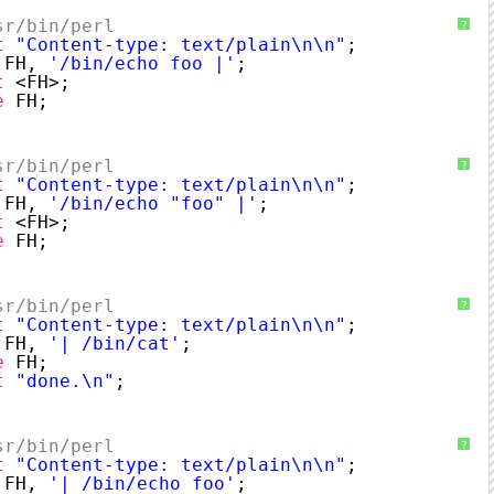
sr/bin/perl
?
t
"Content-type: text/plain\n\n"
;
FH, 
'/bin/echo foo |'
;
t
<FH>;
e
FH;
sr/bin/perl
?
t
"Content-type: text/plain\n\n"
;
FH, 
'/bin/echo "foo" |'
;
t
<FH>;
e
FH;
sr/bin/perl
?
t
"Content-type: text/plain\n\n"
;
FH, 
'| /bin/cat'
;
e
FH;
t
"done.\n"
;
sr/bin/perl
?
t
"Content-type: text/plain\n\n"
;
FH, 
'| /bin/echo foo'
;