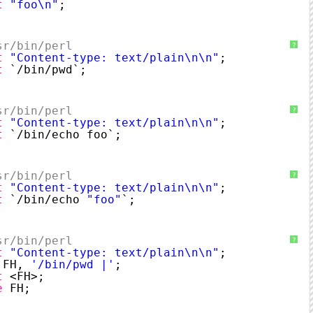
t
"foo\n"
;
sr/bin/perl
?
t
"Content-type: text/plain\n\n"
;
t
`/bin/pwd`;
sr/bin/perl
?
t
"Content-type: text/plain\n\n"
;
t
`/bin/echo foo`;
sr/bin/perl
?
t
"Content-type: text/plain\n\n"
;
t
`/bin/echo 
"foo"
`;
sr/bin/perl
?
t
"Content-type: text/plain\n\n"
;
FH, 
'/bin/pwd |'
;
t
<FH>;
e
FH;