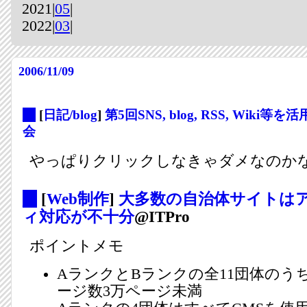
2021|
05
|
2022|
03
|
2006/11/09
_
[
日記/blog
]
第5回SNS, blog, RSS, Wik
会
やっぱりクリックしなきゃダメなのか
_
[
Web制作
]
大多数の自治体サイトは
ィ対応が不十分
@ITPro
ポイントメモ
AランクとBランクの全11団体のうち
ージ数3万ページ未満