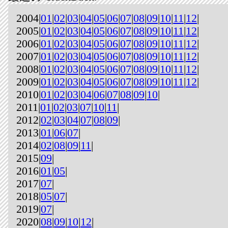
2004|
01
|
02
|
03
|
04
|
05
|
06
|
07
|
08
|
09
|
10
|
11
|
12
|
2005|
01
|
02
|
03
|
04
|
05
|
06
|
07
|
08
|
09
|
10
|
11
|
12
|
2006|
01
|
02
|
03
|
04
|
05
|
06
|
07
|
08
|
09
|
10
|
11
|
12
|
2007|
01
|
02
|
03
|
04
|
05
|
06
|
07
|
08
|
09
|
10
|
11
|
12
|
2008|
01
|
02
|
03
|
04
|
05
|
06
|
07
|
08
|
09
|
10
|
11
|
12
|
2009|
01
|
02
|
03
|
04
|
05
|
06
|
07
|
08
|
09
|
10
|
11
|
12
|
2010|
01
|
02
|
03
|
04
|
06
|
07
|
08
|
09
|
10
|
2011|
01
|
02
|
03
|
07
|
10
|
11
|
2012|
02
|
03
|
04
|
07
|
08
|
09
|
2013|
01
|
06
|
07
|
2014|
02
|
08
|
09
|
11
|
2015|
09
|
2016|
01
|
05
|
2017|
07
|
2018|
05
|
07
|
2019|
07
|
2020|
08
|
09
|
10
|
12
|