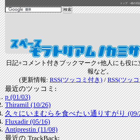
トップ
«前の日記(2
日記+コメント付きブックマーク+他人にも役に
報など。
(更新情報:
RSS(ツッコミ付き)
/
RSS(ツッ
最近のツッコミ:
p (01/03)
Thiramil (10/26)
久々にいまむらを食べたい通りすがり (09/2
Fluxadir (05/16)
Antiprestin (11/08)
最近の TrackBack: