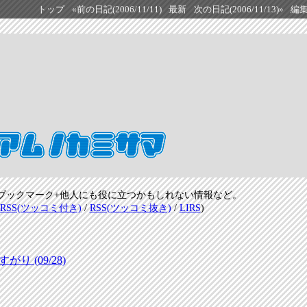
トップ
«前の日記(2006/11/11)
最新
次の日記(2006/11/13)»
編
ブックマーク+他人にも役に立つかもしれない情報など。
RSS(ツッコミ付き)
/
RSS(ツッコミ抜き)
/
LIRS
)
 (09/28)