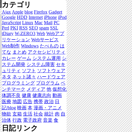
カテゴリ
集
Ajax
Apple
blog
Firefox
Gadget
Google
HDD
Internet
iPhone
iPod
JavaScript
Linux
Mac
Mail
PC
Perl
PKI
RSS
SEO
spam
SSL
tDiary
W-ZERO3
Web
Webアプ
リケーション
Webサービス
Web制作
Windows
たべもの
は
てな
まとめ
アクセシビリティ
カレー
ゲーム
システム運用
シ
ステム開発
システム障害
セキ
ュリティ
ソフト
ソフトウェア
ネタ
ネット諸々
ハードウェア
プログラミング
プログラム
ベ
ンチマーク
メディア
他
仮想化
体調不良
健康
健康志向
動画
医療
地図
広告
携帯
政治
日
記/blog
映画
本
漫画・アニメ
物欲
玄箱
生活
社会
統計
肉
自
治体
行政
電子政府
音楽
食
日記リンク