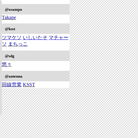
@osampo
Takape
@ksst
ツマケソ
いしいたそ
マチャー
ソ
まちっこ
@sdg
悠々
@antenna
回線営業
KSST