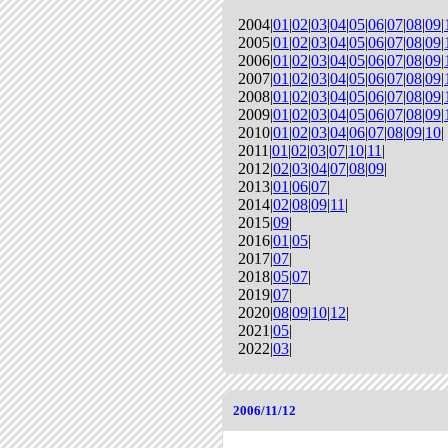
2004|
01
|
02
|
03
|
04
|
05
|
06
|
07
|
08
|
09
|
2005|
01
|
02
|
03
|
04
|
05
|
06
|
07
|
08
|
09
|
2006|
01
|
02
|
03
|
04
|
05
|
06
|
07
|
08
|
09
|
2007|
01
|
02
|
03
|
04
|
05
|
06
|
07
|
08
|
09
|
2008|
01
|
02
|
03
|
04
|
05
|
06
|
07
|
08
|
09
|
2009|
01
|
02
|
03
|
04
|
05
|
06
|
07
|
08
|
09
|
2010|
01
|
02
|
03
|
04
|
06
|
07
|
08
|
09
|
10
|
2011|
01
|
02
|
03
|
07
|
10
|
11
|
2012|
02
|
03
|
04
|
07
|
08
|
09
|
2013|
01
|
06
|
07
|
2014|
02
|
08
|
09
|
11
|
2015|
09
|
2016|
01
|
05
|
2017|
07
|
2018|
05
|
07
|
2019|
07
|
2020|
08
|
09
|
10
|
12
|
2021|
05
|
2022|
03
|
2006/11/12