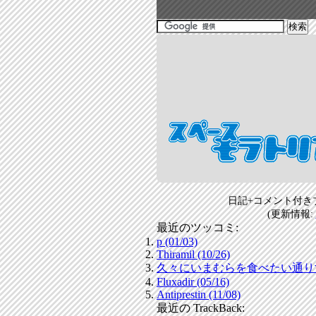
日記+コメント付き
(更新情報:
最近のツッコミ:
p (01/03)
Thiramil (10/26)
久々にいまむらを食べたい通りすがり
Fluxadir (05/16)
Antiprestin (11/08)
最近の TrackBack: