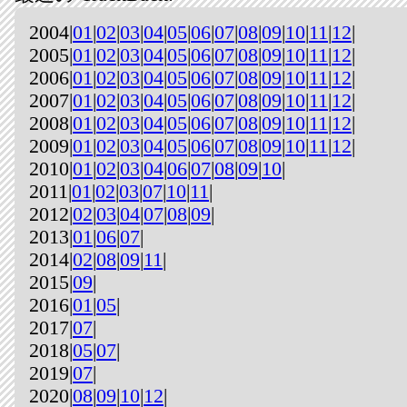
2004|
01
|
02
|
03
|
04
|
05
|
06
|
07
|
08
|
09
|
10
|
11
|
12
|
2005|
01
|
02
|
03
|
04
|
05
|
06
|
07
|
08
|
09
|
10
|
11
|
12
|
2006|
01
|
02
|
03
|
04
|
05
|
06
|
07
|
08
|
09
|
10
|
11
|
12
|
2007|
01
|
02
|
03
|
04
|
05
|
06
|
07
|
08
|
09
|
10
|
11
|
12
|
2008|
01
|
02
|
03
|
04
|
05
|
06
|
07
|
08
|
09
|
10
|
11
|
12
|
2009|
01
|
02
|
03
|
04
|
05
|
06
|
07
|
08
|
09
|
10
|
11
|
12
|
2010|
01
|
02
|
03
|
04
|
06
|
07
|
08
|
09
|
10
|
2011|
01
|
02
|
03
|
07
|
10
|
11
|
2012|
02
|
03
|
04
|
07
|
08
|
09
|
2013|
01
|
06
|
07
|
2014|
02
|
08
|
09
|
11
|
2015|
09
|
2016|
01
|
05
|
2017|
07
|
2018|
05
|
07
|
2019|
07
|
2020|
08
|
09
|
10
|
12
|