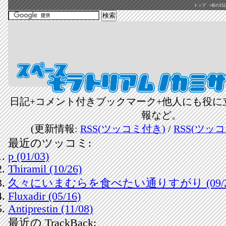
トップ
«前の日記(2
日記+コメント付きブックマーク+他人にも役に
報など。
(更新情報:
RSS(ツッコミ付き)
/
RSS(ツッ
最近のツッコミ:
p (01/03)
Thiramil (10/26)
久々にいまむらを食べたい通りすがり (09/2
Fluxadir (05/16)
Antiprestin (11/08)
最近の TrackBack: