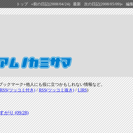
トップ
«前の日記(2008/04/24)
最新
次の日記(2008/05/09)»
編
ブックマーク+他人にも役に立つかもしれない情報など。
RSS(ツッコミ付き)
/
RSS(ツッコミ抜き)
/
LIRS
)
 (09/28)