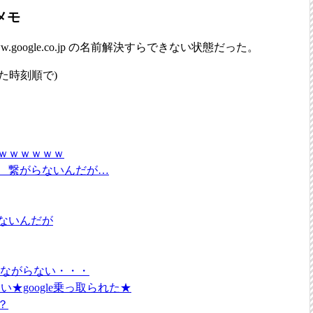
害メモ
w.google.co.jp の名前解決すらできない状態だった。
れた時刻順で)
たｗｗｗｗｗｗ
か？ 繋がらないんだが…
きないんだが
eつながらない・・・
★google乗っ取られた★
？