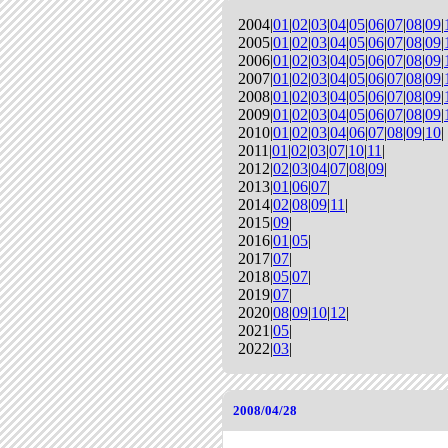
2004|
01
|
02
|
03
|
04
|
05
|
06
|
07
|
08
|
09
|
2005|
01
|
02
|
03
|
04
|
05
|
06
|
07
|
08
|
09
|
2006|
01
|
02
|
03
|
04
|
05
|
06
|
07
|
08
|
09
|
2007|
01
|
02
|
03
|
04
|
05
|
06
|
07
|
08
|
09
|
2008|
01
|
02
|
03
|
04
|
05
|
06
|
07
|
08
|
09
|
2009|
01
|
02
|
03
|
04
|
05
|
06
|
07
|
08
|
09
|
2010|
01
|
02
|
03
|
04
|
06
|
07
|
08
|
09
|
10
|
2011|
01
|
02
|
03
|
07
|
10
|
11
|
2012|
02
|
03
|
04
|
07
|
08
|
09
|
2013|
01
|
06
|
07
|
2014|
02
|
08
|
09
|
11
|
2015|
09
|
2016|
01
|
05
|
2017|
07
|
2018|
05
|
07
|
2019|
07
|
2020|
08
|
09
|
10
|
12
|
2021|
05
|
2022|
03
|
2008/04/28