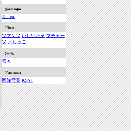
@osampo
Takape
@ksst
ツマケソ
いしいたそ
マチャー
ソ
まちっこ
@sdg
悠々
@antenna
回線営業
KSST