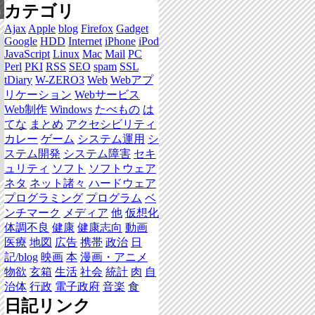
カテゴリ
集
Ajax
Apple
blog
Firefox
Gadget
Google
HDD
Internet
iPhone
iPod
JavaScript
Linux
Mac
Mail
PC
Perl
PKI
RSS
SEO
spam
SSL
tDiary
W-ZERO3
Web
Webアプ
リケーション
Webサービス
Web制作
Windows
たべもの
は
てな
まとめ
アクセシビリティ
カレー
ゲーム
システム運用
シ
ステム開発
システム障害
セキ
ュリティ
ソフト
ソフトウェア
ネタ
ネット諸々
ハードウェア
プログラミング
プログラム
ベ
ンチマーク
メディア
他
仮想化
体調不良
健康
健康志向
動画
医療
地図
広告
携帯
政治
日
記/blog
映画
本
漫画・アニメ
物欲
玄箱
生活
社会
統計
肉
自
治体
行政
電子政府
音楽
食
日記リンク