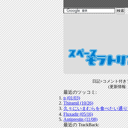
日記+コメント付き
(更新情報:
最近のツッコミ:
p (01/03)
Thiramil (10/26)
久々にいまむらを食べたい通りすがり
Fluxadir (05/16)
Antiprestin (11/08)
最近の TrackBack: