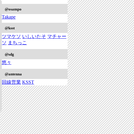
@osampo
Takape
@ksst
ツマケソ
いしいたそ
マチャー
ソ
まちっこ
@sdg
悠々
@antenna
回線営業
KSST