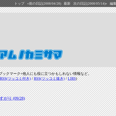
トップ
«前の日記(2008/04/28)
最新
次の日記(2008/05/14)»
編
ブックマーク+他人にも役に立つかもしれない情報など。
RSS(ツッコミ付き)
/
RSS(ツッコミ抜き)
/
LIRS
)
 (09/28)