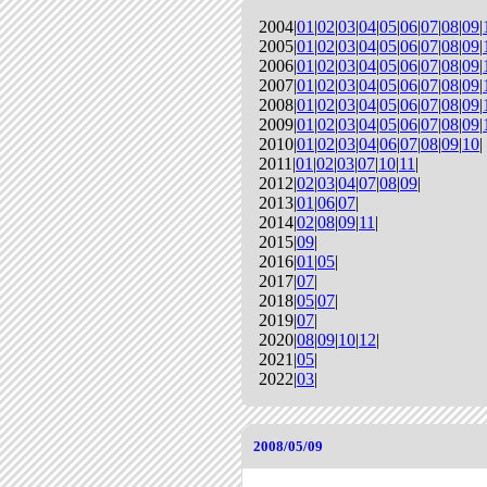
2004|
01
|
02
|
03
|
04
|
05
|
06
|
07
|
08
|
09
|
2005|
01
|
02
|
03
|
04
|
05
|
06
|
07
|
08
|
09
|
2006|
01
|
02
|
03
|
04
|
05
|
06
|
07
|
08
|
09
|
2007|
01
|
02
|
03
|
04
|
05
|
06
|
07
|
08
|
09
|
2008|
01
|
02
|
03
|
04
|
05
|
06
|
07
|
08
|
09
|
2009|
01
|
02
|
03
|
04
|
05
|
06
|
07
|
08
|
09
|
2010|
01
|
02
|
03
|
04
|
06
|
07
|
08
|
09
|
10
|
2011|
01
|
02
|
03
|
07
|
10
|
11
|
2012|
02
|
03
|
04
|
07
|
08
|
09
|
2013|
01
|
06
|
07
|
2014|
02
|
08
|
09
|
11
|
2015|
09
|
2016|
01
|
05
|
2017|
07
|
2018|
05
|
07
|
2019|
07
|
2020|
08
|
09
|
10
|
12
|
2021|
05
|
2022|
03
|
2008/05/09