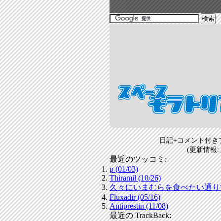
日記+コメント付き
(更新情報:
最近のツッコミ:
p (01/03)
Thiramil (10/26)
久々にいまむらを食べたい通りすがり
Fluxadir (05/16)
Antiprestin (11/08)
最近の TrackBack: