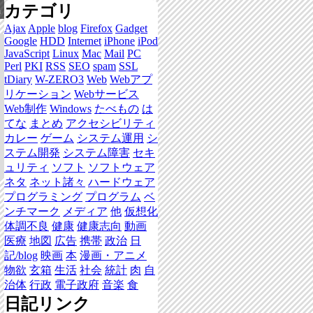
カテゴリ
集
Ajax
Apple
blog
Firefox
Gadget
Google
HDD
Internet
iPhone
iPod
JavaScript
Linux
Mac
Mail
PC
Perl
PKI
RSS
SEO
spam
SSL
tDiary
W-ZERO3
Web
Webアプ
リケーション
Webサービス
Web制作
Windows
たべもの
は
てな
まとめ
アクセシビリティ
カレー
ゲーム
システム運用
シ
ステム開発
システム障害
セキ
ュリティ
ソフト
ソフトウェア
ネタ
ネット諸々
ハードウェア
プログラミング
プログラム
ベ
ンチマーク
メディア
他
仮想化
体調不良
健康
健康志向
動画
医療
地図
広告
携帯
政治
日
記/blog
映画
本
漫画・アニメ
物欲
玄箱
生活
社会
統計
肉
自
治体
行政
電子政府
音楽
食
日記リンク