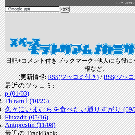
トップ
«前の日記(2
日記+コメント付きブックマーク+他人にも役に
報など。
(更新情報:
RSS(ツッコミ付き)
/
RSS(ツッ
最近のツッコミ:
p (01/03)
Thiramil (10/26)
久々にいまむらを食べたい通りすがり (09/2
Fluxadir (05/16)
Antiprestin (11/08)
最近の TrackBack: