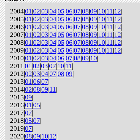
2004|
01
|
02
|
03
|
04
|
05
|
06
|
07
|
08
|
09
|
10
|
11
|
12
|
2005|
01
|
02
|
03
|
04
|
05
|
06
|
07
|
08
|
09
|
10
|
11
|
12
|
2006|
01
|
02
|
03
|
04
|
05
|
06
|
07
|
08
|
09
|
10
|
11
|
12
|
2007|
01
|
02
|
03
|
04
|
05
|
06
|
07
|
08
|
09
|
10
|
11
|
12
|
2008|
01
|
02
|
03
|
04
|
05
|
06
|
07
|
08
|
09
|
10
|
11
|
12
|
2009|
01
|
02
|
03
|
04
|
05
|
06
|
07
|
08
|
09
|
10
|
11
|
12
|
2010|
01
|
02
|
03
|
04
|
06
|
07
|
08
|
09
|
10
|
2011|
01
|
02
|
03
|
07
|
10
|
11
|
2012|
02
|
03
|
04
|
07
|
08
|
09
|
2013|
01
|
06
|
07
|
2014|
02
|
08
|
09
|
11
|
2015|
09
|
2016|
01
|
05
|
2017|
07
|
2018|
05
|
07
|
2019|
07
|
2020|
08
|
09
|
10
|
12
|