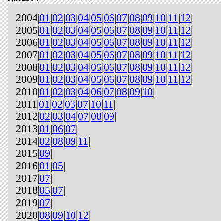
2004|
01
|
02
|
03
|
04
|
05
|
06
|
07
|
08
|
09
|
10
|
11
|
12
|
2005|
01
|
02
|
03
|
04
|
05
|
06
|
07
|
08
|
09
|
10
|
11
|
12
|
2006|
01
|
02
|
03
|
04
|
05
|
06
|
07
|
08
|
09
|
10
|
11
|
12
|
2007|
01
|
02
|
03
|
04
|
05
|
06
|
07
|
08
|
09
|
10
|
11
|
12
|
2008|
01
|
02
|
03
|
04
|
05
|
06
|
07
|
08
|
09
|
10
|
11
|
12
|
2009|
01
|
02
|
03
|
04
|
05
|
06
|
07
|
08
|
09
|
10
|
11
|
12
|
2010|
01
|
02
|
03
|
04
|
06
|
07
|
08
|
09
|
10
|
2011|
01
|
02
|
03
|
07
|
10
|
11
|
2012|
02
|
03
|
04
|
07
|
08
|
09
|
2013|
01
|
06
|
07
|
2014|
02
|
08
|
09
|
11
|
2015|
09
|
2016|
01
|
05
|
2017|
07
|
2018|
05
|
07
|
2019|
07
|
2020|
08
|
09
|
10
|
12
|