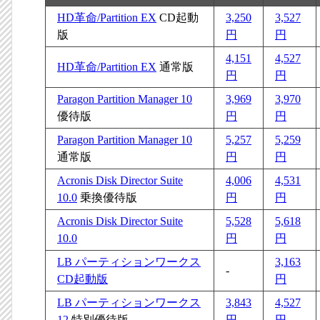
HD革命/Partition EX
CD起動
3,250
3,527
版
円
円
4,151
4,527
HD革命/Partition EX
通常版
円
円
Paragon Partition Manager 10
3,969
3,970
優待版
円
円
Paragon Partition Manager 10
5,257
5,259
通常版
円
円
Acronis Disk Director Suite
4,006
4,531
10.0
乗換優待版
円
円
Acronis Disk Director Suite
5,528
5,618
10.0
円
円
LB パーティションワークス
3,163
-
CD起動版
円
LB パーティションワークス
3,843
4,527
12
特別優待版
円
円