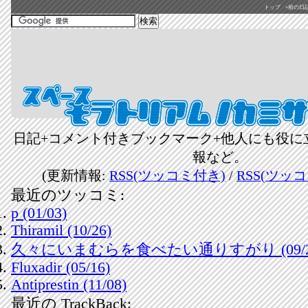
トップ
«前の日記(2
日記+コメント付きブックマーク+他人にも役に
報など。
(更新情報:
RSS(ツッコミ付き)
/
RSS(ツッ
最近のツッコミ:
p (01/03)
Thiramil (10/26)
久々にいまむらを食べたい通りすがり (09/2
Fluxadir (05/16)
Antiprestin (11/08)
最近の TrackBack: