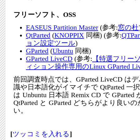
フリーソフト、OSS
EASEUS Partition Master
(参考:
窓の杜
QtParted
(
KNOPPIX
同梱) (参考:
QTPa
ョン設定ツール
)
GParted
(
Ubuntu
同梱)
GParted LiveCD
(参考:
【特選フリー
ィション操作専用のLinux GParted Li
前回調査時点では、GParted LiveCD
識や日本語化がイマイチで QtParted 
は Unbuntu 日本語 Remix CD で GPart
QtParted と GParted どちらがより
い。
[
ツッコミを入れる
]