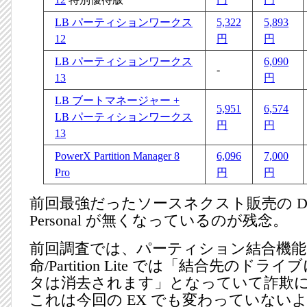
LB パーティションワークス
5,322
5,893
12
円
円
LB パーティションワークス
6,090
-
13
円
LB ブートマネージャー +
5,951
6,574
LB パーティションワークス
円
円
13
PowerX Partition Manager 8
6,096
7,000
Pro
円
円
前回最強だったソースネクスト販売の Disk D
Personal が無くなっているのが残念。
前回調査では、パーティション結合機能
命/Partition Lite では「結合先のド
タは消去されます」となっていて詐欺
これは今回の EX でも変わっていない